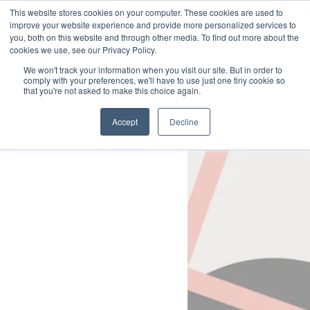
Little Dot Studios
This website stores cookies on your computer. These cookies are used to
improve your website experience and provide more personalized services to
you, both on this website and through other media. To find out more about the
Nachhaltigkeitserklärung
cookies we use, see our Privacy Policy.
Nachhaltigkeitserklärung
We won't track your information when you visit our site. But in order to
Vielfalt, Gerechtigkeit & Inklusion
comply with your preferences, we'll have to use just one tiny cookie so
that you're not asked to make this choice again.
Soziales
Accept
Decline
Twitter
Instagram
LinkedIn
AGB
Impressum
Datenschutzerklärung
Unsere Agb & Datenschutzerklärung